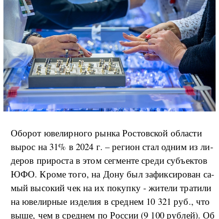
О­бо­рот юве­ли­р­но­го ры­н­ка Ро­сто­в­ской об­ла­сти
вы­рос на 31% в 2024 г. – ре­ги­он стал од­ним из ли­
де­ров при­ро­ста в этом се­г­мен­те сре­ди субъ­ек­тов
ЮФО. Кро­ме то­го, на До­ну был за­фи­к­си­ро­ван са­
мый вы­со­кий чек на их по­ку­п­ку - жи­те­ли тра­ти­ли
на юве­ли­р­ные из­де­лия в сред­нем 10 321 руб., что
вы­ше, чем в сред­нем по Рос­сии (9 100 руб­лей). Об