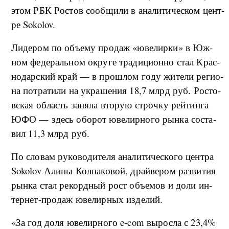
этом РБК Ро­стов со­об­щи­ли в ана­ли­ти­че­ском цен­т­
ре Sokolov.
Ли­де­ром по объ­е­му про­даж «ю­ве­ли­р­ки» в Юж­
ном фе­де­раль­ном окру­ге тра­ди­ци­он­но стал Крас­
но­дар­ский край — в про­ш­лом го­ду жи­те­ли ре­ги­о­
на по­тра­ти­ли на укра­ше­ния 18,7 млрд руб. Ро­сто­
в­ская об­ласть за­ня­ла вто­рую строч­ку рей­тин­га
ЮФО — здесь обо­рот юве­ли­р­но­го ры­н­ка со­ста­
вил 11,3 млрд руб.
По сло­вам ру­ко­во­ди­те­ля ана­ли­ти­че­ско­го цен­т­ра
Sokolov Али­ны Кол­па­ко­вой, драй­ве­ром раз­ви­тия
ры­н­ка стал ре­кор­д­ный рост объ­е­мов и до­ли ин­
тер­нет-­про­даж юве­ли­р­ных из­де­лий.
«За год до­ля юве­ли­р­но­го e-com вы­рос­ла с 23,4%