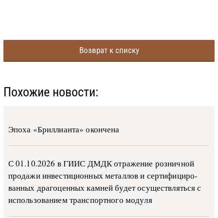
Возврат к списку
Похожие новости:
Эпоха «Бриллианта» окончена
С 01.10.2026 в ГИИС ДМДК от­ра­же­ние роз­ни­ч­ной
про­да­жи ин­ве­сти­ци­он­ных ме­тал­лов и сер­ти­фи­ци­ро­
ван­ных дра­го­цен­ных ка­м­ней бу­дет осу­ще­ств­лять­ся с
ис­поль­зо­ва­ни­ем тран­с­пор­т­но­го мо­ду­ля