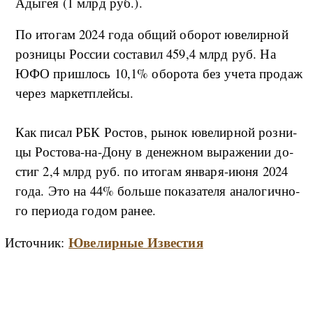
Ады­гея (1 млрд руб.).
По ито­гам 2024 го­да об­щий обо­рот юве­ли­р­ной
роз­ни­цы Рос­сии со­ста­вил 459,4 млрд руб. На
ЮФО при­ш­лось 10,1% обо­ро­та без уче­та про­даж
че­рез мар­кет­плей­сы.
Как пи­сал РБК Ро­стов, ры­нок юве­ли­р­ной роз­ни­
цы Ро­сто­ва-­на-До­ну в де­не­ж­ном вы­ра­же­нии до­
стиг 2,4 млрд руб. по ито­гам ян­ва­ря-и­юня 2024
го­да. Это на 44% боль­ше по­ка­за­те­ля ана­ло­ги­ч­но­
го пе­ри­о­да го­дом ра­нее.
Ювелирные Известия
Источник: