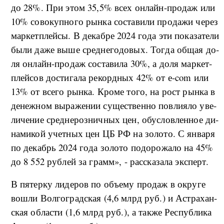
до 28%. При этом 35,5% всех он­лайн-­про­даж или
10% со­во­ку­п­но­го ры­н­ка со­ста­ви­ли про­да­жи че­рез
мар­кет­плей­сы. В де­ка­б­ре 2024 го­да эти по­ка­за­те­ли
бы­ли да­же вы­ше сред­не­го­до­вых. То­г­да об­щая до­
ля он­лайн-­про­даж со­ста­ви­ла 30%, а до­ля мар­кет­
плей­сов до­сти­га­ла ре­кор­д­ных 42% от е-com или
13% от все­го ры­н­ка. Кро­ме то­го, на рост ры­н­ка в
де­не­ж­ном вы­ра­же­нии су­ще­ствен­но по­в­ли­я­ло уве­
ли­че­ние сред­не­роз­ни­ч­ных цен, обу­с­ло­в­лен­ное ди­
на­ми­кой учет­ных цен ЦБ РФ на зо­ло­то. С ян­ва­ря
по де­кабрь 2024 го­да зо­ло­то по­до­ро­жа­ло на 45%
до 8 552 руб­лей за грамм», - рас­ска­за­ла экс­перт.
В пя­тер­ку ли­де­ров по объ­е­му про­даж в окру­ге
во­шли Вол­го­гра­д­ская (4,6 млрд руб.) и Астра­хан­
ская об­ла­сти (1,6 млрд руб.), а та­к­же Рес­пуб­ли­ка