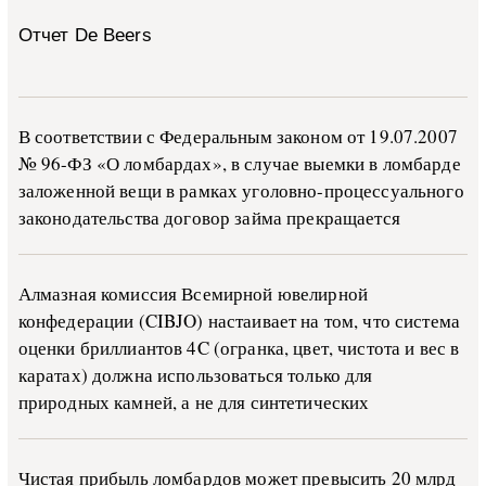
Отчет De Beers
В со­о­т­вет­ствии с Фе­де­раль­ным за­ко­ном от 19.07.2007
№ 96-ФЗ «О ло­м­бар­дах», в слу­чае вы­е­м­ки в ло­м­бар­де
за­ло­жен­ной ве­щи в ра­м­ках уго­ло­в­но-­про­цес­су­аль­но­го
за­ко­но­да­тель­ства до­го­вор зай­ма пре­кра­ща­ет­ся
Алмазная комиссия Всемирной ювелирной
конфедерации (CIBJO) настаивает на том, что система
оценки бриллиантов 4C (огранка, цвет, чистота и вес в
каратах) должна использоваться только для
природных камней, а не для синтетических
Чистая прибыль ломбардов может превысить 20 млрд