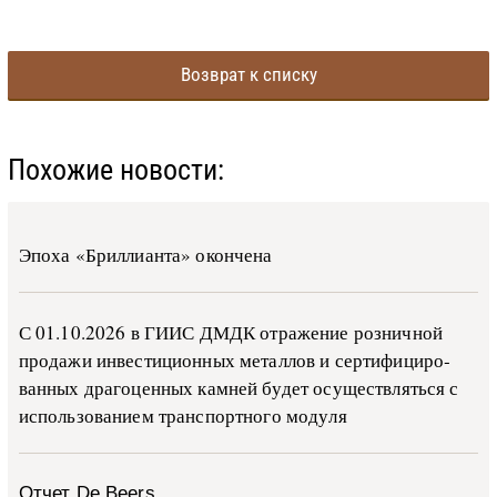
Возврат к списку
Похожие новости:
Эпоха «Бриллианта» окончена
С 01.10.2026 в ГИИС ДМДК от­ра­же­ние роз­ни­ч­ной
про­да­жи ин­ве­сти­ци­он­ных ме­тал­лов и сер­ти­фи­ци­ро­
ван­ных дра­го­цен­ных ка­м­ней бу­дет осу­ще­ств­лять­ся с
ис­поль­зо­ва­ни­ем тран­с­пор­т­но­го мо­ду­ля
Отчет De Beers