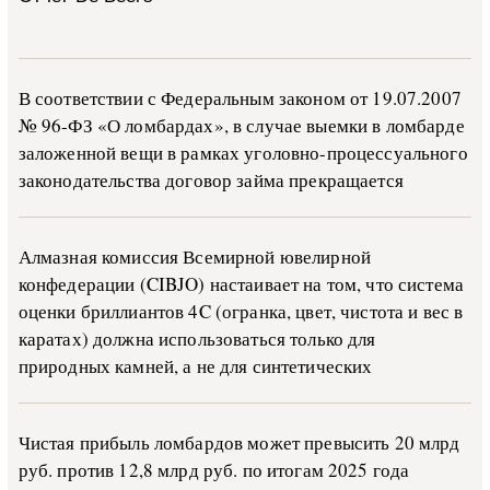
В со­о­т­вет­ствии с Фе­де­раль­ным за­ко­ном от 19.07.2007
№ 96-ФЗ «О ло­м­бар­дах», в слу­чае вы­е­м­ки в ло­м­бар­де
за­ло­жен­ной ве­щи в ра­м­ках уго­ло­в­но-­про­цес­су­аль­но­го
за­ко­но­да­тель­ства до­го­вор зай­ма пре­кра­ща­ет­ся
Алмазная комиссия Всемирной ювелирной
конфедерации (CIBJO) настаивает на том, что система
оценки бриллиантов 4C (огранка, цвет, чистота и вес в
каратах) должна использоваться только для
природных камней, а не для синтетических
Чистая прибыль ломбардов может превысить 20 млрд
руб. против 12,8 млрд руб. по итогам 2025 года