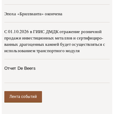
Эпоха «Бриллианта» окончена
С 01.10.2026 в ГИИС ДМДК от­ра­же­ние роз­ни­ч­ной
про­да­жи ин­ве­сти­ци­он­ных ме­тал­лов и сер­ти­фи­ци­ро­
ван­ных дра­го­цен­ных ка­м­ней бу­дет осу­ще­ств­лять­ся с
ис­поль­зо­ва­ни­ем тран­с­пор­т­но­го мо­ду­ля
Отчет De Beers
Лента событий