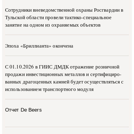
Сотрудники вневедомственной охраны Росгвардии в
Тульской области провели тактико-специальное
занятие на одном из охраняемых объектов
Эпоха «Бриллианта» окончена
С 01.10.2026 в ГИИС ДМДК от­ра­же­ние роз­ни­ч­ной
про­да­жи ин­ве­сти­ци­он­ных ме­тал­лов и сер­ти­фи­ци­ро­
ван­ных дра­го­цен­ных ка­м­ней бу­дет осу­ще­ств­лять­ся с
ис­поль­зо­ва­ни­ем тран­с­пор­т­но­го мо­ду­ля
Отчет De Beers