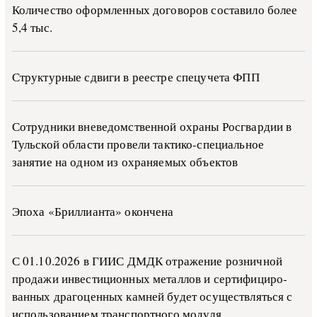
Количество оформленных договоров составило более
5,4 тыс.
Структурные сдвиги в реестре спецучета ФПП
Сотрудники вневедомственной охраны Росгвардии в
Тульской области провели тактико-специальное
занятие на одном из охраняемых объектов
Эпоха «Бриллианта» окончена
С 01.10.2026 в ГИИС ДМДК от­ра­же­ние роз­ни­ч­ной
про­да­жи ин­ве­сти­ци­он­ных ме­тал­лов и сер­ти­фи­ци­ро­
ван­ных дра­го­цен­ных ка­м­ней бу­дет осу­ще­ств­лять­ся с
ис­поль­зо­ва­ни­ем тран­с­пор­т­но­го мо­ду­ля