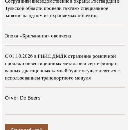
Сотрудники вневедомственной охраны Росгвардии в
Тульской области провели тактико-специальное
занятие на одном из охраняемых объектов
Эпоха «Бриллианта» окончена
С 01.10.2026 в ГИИС ДМДК от­ра­же­ние роз­ни­ч­ной
про­да­жи ин­ве­сти­ци­он­ных ме­тал­лов и сер­ти­фи­ци­ро­
ван­ных дра­го­цен­ных ка­м­ней бу­дет осу­ще­ств­лять­ся с
ис­поль­зо­ва­ни­ем тран­с­пор­т­но­го мо­ду­ля
Отчет De Beers