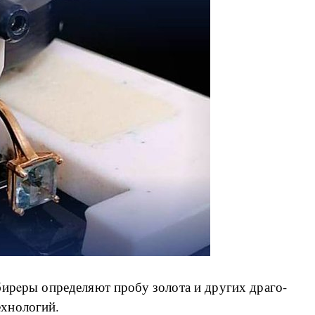
­би­рe­ры опре­де­ля­ют про­бу зо­ло­та и дру­гих дра­го­
х­но­ло­гий.