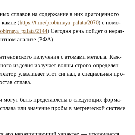
р­ных спла­вов на со­дер­жа­ние в них дра­го­цен­но­го
ка­м­не (
https://t.me/probirnaya_palata/2070
) с по­мо­
robirnaya_palata/2144
) Се­год­ня речь пой­дет о не­раз­
ен­т­ном ана­ли­зе (РФА).
т­ге­но­в­ско­го из­лу­че­ния с ато­ма­ми ме­тал­ла. Ка­ж­
­но­го из­де­лия из­лу­ча­ет вол­ны стро­го опре­делeн­
тек­тор улав­ли­ва­ет этот си­г­нал, а спе­ци­аль­ная про­
о­став спла­ва.
а и мо­гут быть пред­став­ле­ны в сле­ду­ю­щих фор­ма­
 спла­ва или зна­че­ние про­бы в мет­ри­че­ской си­сте­ме
ся его не­раз­ру­ша­ю­щий ха­ра­к­тер — ис­клю­ча­ет­ся