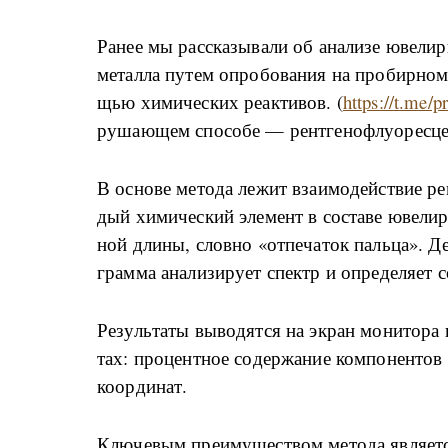
Ра­нее мы рас­ска­зы­ва­ли об ана­ли­зе юве­ли­
ме­тал­ла пу­тем опро­бо­ва­ния на про­би­р­ном 
щью хи­ми­че­ских ре­а­к­ти­вов. (
https://t.me/p
ру­ша­ю­щем спо­со­бе — рен­т­ге­но­флу­о­рес­ц
В ос­но­ве ме­то­да ле­жит вза­и­мо­дей­ствие рен­
дый хи­ми­че­ский эле­мент в со­ста­ве юве­ли­р
ной дли­ны, сло­в­но «о­т­пе­ча­ток паль­ца». Де­
гра­м­ма ана­ли­зи­ру­ет спектр и опре­де­ля­ет с
Ре­зуль­та­ты вы­во­дят­ся на экран мо­ни­то­р
тах: про­цен­т­ное со­дер­жа­ние ко­м­по­нен­тов
ко­ор­ди­нат.
Клю­че­вым пре­и­му­ще­ством ме­то­да яв­ля­ет­