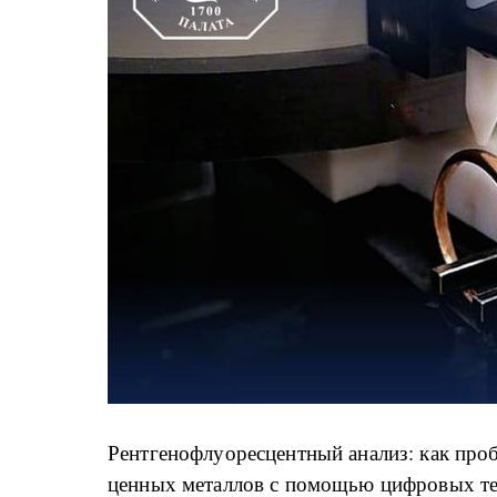
Рен­т­ге­но­флу­о­рес­цен­т­ный ана­лиз: как про
цен­ных ме­тал­лов с по­мо­щью ци­ф­ро­вых те