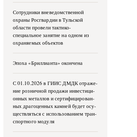
Сотрудники вневедомственной
охраны Росгвардии в Тульской
области провели тактико-
специальное занятие на одном из
охраняемых объектов
Эпоха «Бриллианта» окончена
С 01.10.2026 в ГИИС ДМДК от­ра­же­
ние роз­ни­ч­ной про­да­жи ин­ве­сти­ци­
он­ных ме­тал­лов и сер­ти­фи­ци­ро­ван­
ных дра­го­цен­ных ка­м­ней бу­дет осу­
ще­ств­лять­ся с ис­поль­зо­ва­ни­ем тран­
с­пор­т­но­го мо­ду­ля