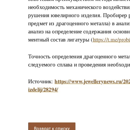
не­об­хо­ди­мость ме­ха­ни­че­ско­го воз­дей­стви
ру­ше­ния юве­ли­р­но­го из­де­лия. Про­би­рер р
пред­мет из дра­го­цен­но­го ме­тал­ла) в ана­ли­
ана­лиз на опре­де­ле­ние со­дер­жа­ния ос­но­в­н
мен­т­ный со­став ли­га­ту­ры (
https://t.me/prob
Точ­ность опре­де­ле­ния дра­го­цен­но­го ме­та
сле­ду­е­мо­го спла­ва и про­ве­де­ния не­об­хо­ди
https://www.jewellerynews.ru/20
Источник:
izdelij/28294/
Возврат к списку