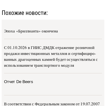
Похожие новости:
Эпоха «Бриллианта» окончена
С 01.10.2026 в ГИИС ДМДК от­ра­же­ние роз­ни­ч­ной
про­да­жи ин­ве­сти­ци­он­ных ме­тал­лов и сер­ти­фи­ци­ро­
ван­ных дра­го­цен­ных ка­м­ней бу­дет осу­ще­ств­лять­ся с
ис­поль­зо­ва­ни­ем тран­с­пор­т­но­го мо­ду­ля
Отчет De Beers
В со­о­т­вет­ствии с Фе­де­раль­ным за­ко­ном от 19.07.2007