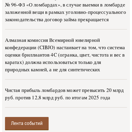
№ 96-ФЗ «О ло­м­бар­дах», в слу­чае вы­е­м­ки в ло­м­бар­де
за­ло­жен­ной ве­щи в ра­м­ках уго­ло­в­но-­про­цес­су­аль­но­го
за­ко­но­да­тель­ства до­го­вор зай­ма пре­кра­ща­ет­ся
Алмазная комиссия Всемирной ювелирной
конфедерации (CIBJO) настаивает на том, что система
оценки бриллиантов 4C (огранка, цвет, чистота и вес в
каратах) должна использоваться только для
природных камней, а не для синтетических
Чистая прибыль ломбардов может превысить 20 млрд
руб. против 12,8 млрд руб. по итогам 2025 года
Лента событий