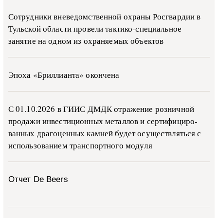
Сотрудники вневедомственной охраны Росгвардии в
Тульской области провели тактико-специальное
занятие на одном из охраняемых объектов
Эпоха «Бриллианта» окончена
С 01.10.2026 в ГИИС ДМДК от­ра­же­ние роз­ни­ч­ной
про­да­жи ин­ве­сти­ци­он­ных ме­тал­лов и сер­ти­фи­ци­ро­
ван­ных дра­го­цен­ных ка­м­ней бу­дет осу­ще­ств­лять­ся с
ис­поль­зо­ва­ни­ем тран­с­пор­т­но­го мо­ду­ля
Отчет De Beers