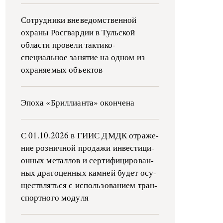
Сотрудники вневедомственной
охраны Росгвардии в Тульской
области провели тактико-
специальное занятие на одном из
охраняемых объектов
Эпоха «Бриллианта» окончена
С 01.10.2026 в ГИИС ДМДК от­ра­же­
ние роз­ни­ч­ной про­да­жи ин­ве­сти­ци­
он­ных ме­тал­лов и сер­ти­фи­ци­ро­ван­
ных дра­го­цен­ных ка­м­ней бу­дет осу­
ще­ств­лять­ся с ис­поль­зо­ва­ни­ем тран­
с­пор­т­но­го мо­ду­ля