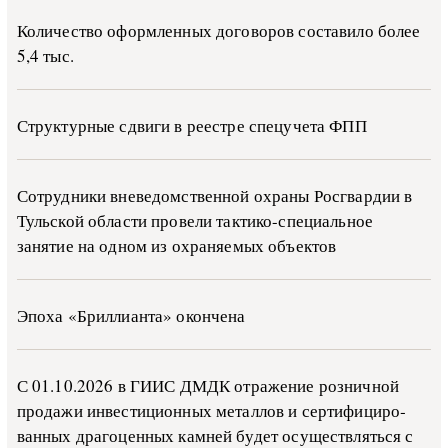
Количество оформленных договоров составило более
5,4 тыс.
Структурные сдвиги в реестре спецучета ФПП
Сотрудники вневедомственной охраны Росгвардии в
Тульской области провели тактико-специальное
занятие на одном из охраняемых объектов
Эпоха «Бриллианта» окончена
С 01.10.2026 в ГИИС ДМДК от­ра­же­ние роз­ни­ч­ной
про­да­жи ин­ве­сти­ци­он­ных ме­тал­лов и сер­ти­фи­ци­ро­
ван­ных дра­го­цен­ных ка­м­ней бу­дет осу­ще­ств­лять­ся с