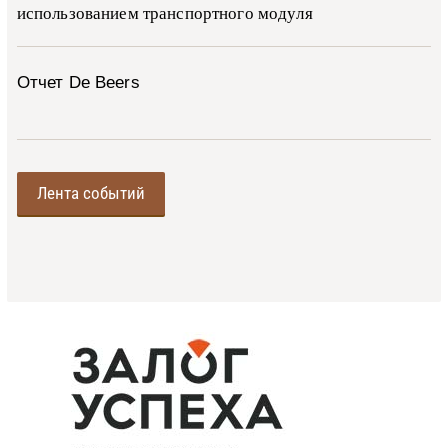
ис­поль­зо­ва­ни­ем тран­с­пор­т­но­го мо­ду­ля
Отчет De Beers
Лента событий