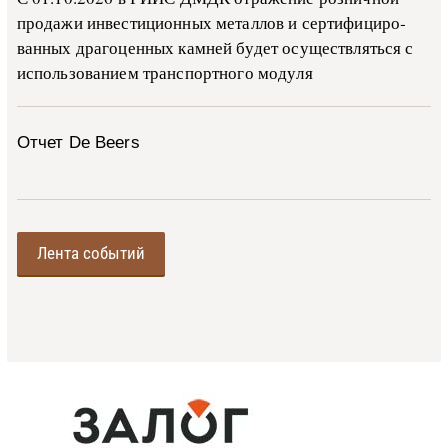
про­да­жи ин­ве­сти­ци­он­ных ме­тал­лов и сер­ти­фи­ци­ро­
ван­ных дра­го­цен­ных ка­м­ней бу­дет осу­ще­ств­лять­ся с
ис­поль­зо­ва­ни­ем тран­с­пор­т­но­го мо­ду­ля
Отчет De Beers
Лента событий