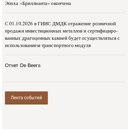
Эпоха «Бриллианта» окончена
С 01.10.2026 в ГИИС ДМДК от­ра­же­ние роз­ни­ч­ной
про­да­жи ин­ве­сти­ци­он­ных ме­тал­лов и сер­ти­фи­ци­ро­
ван­ных дра­го­цен­ных ка­м­ней бу­дет осу­ще­ств­лять­ся с
ис­поль­зо­ва­ни­ем тран­с­пор­т­но­го мо­ду­ля
Отчет De Beers
Лента событий