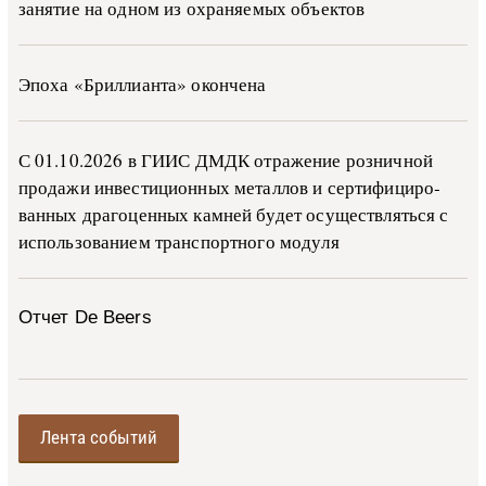
занятие на одном из охраняемых объектов
Эпоха «Бриллианта» окончена
С 01.10.2026 в ГИИС ДМДК от­ра­же­ние роз­ни­ч­ной
про­да­жи ин­ве­сти­ци­он­ных ме­тал­лов и сер­ти­фи­ци­ро­
ван­ных дра­го­цен­ных ка­м­ней бу­дет осу­ще­ств­лять­ся с
ис­поль­зо­ва­ни­ем тран­с­пор­т­но­го мо­ду­ля
Отчет De Beers
Лента событий