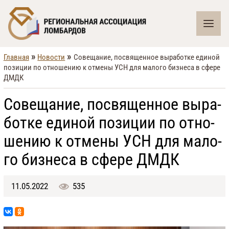
»
»
Главная
Новости
Со­ве­ща­ние, по­свя­щен­ное вы­ра­бо­т­ке еди­ной
по­зи­ции по от­но­ше­нию к от­ме­ны УСН для ма­ло­го биз­не­са в сфе­ре
ДМДК
Со­ве­ща­ние, по­свя­щен­ное вы­ра­
бо­т­ке еди­ной по­зи­ции по от­но­
ше­нию к от­ме­ны УСН для ма­ло­
го биз­не­са в сфе­ре ДМДК
11.05.2022
535