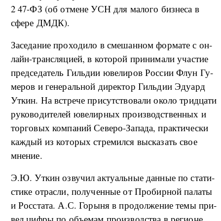
2 47-ФЗ (об от­ме­не УСН для ма­ло­го биз­не­са в
сфе­ре ДМДК).
За­се­да­ние про­хо­ди­ло в сме­шан­ном фор­ма­те с он­
лайн-тран­с­ля­ци­ей, в ко­то­рой при­ни­ма­ли уча­стие
пред­се­да­тель Гиль­дии юве­ли­ров Рос­сии Флун Гу­
ме­ров и ге­не­раль­ной ди­рек­тор Гиль­дии Эду­ард
Ут­кин. На встре­че при­сут­ство­ва­ли око­ло трид­ца­ти
ру­ко­во­ди­те­лей юве­ли­р­ных про­из­вод­ствен­ных и
тор­го­вых ко­м­па­ний Се­ве­ро-За­па­да, пра­к­ти­че­ски
ка­ж­дый из ко­то­рых стре­ми­л­ся вы­ска­зать свое
мне­ние.
Э.Ю. Ут­кин озву­чил ак­ту­аль­ные дан­ные по ста­ти­
сти­ке от­рас­ли, по­лу­чен­ные от Про­би­р­ной па­ла­ты
и Рос­ста­та. А.С. Го­ры­ня в про­дол­же­ние те­мы при­
вел ци­ф­ры по объ­е­мам про­из­вод­ства в ре­ги­о­не.