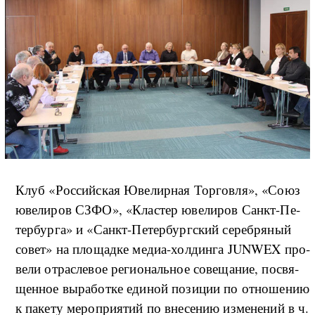
Клуб «Рос­сий­ская Юве­ли­р­ная Тор­го­в­ля», «Со­юз
юве­ли­ров СЗФО», «Кла­стер юве­ли­ров Санкт-Пе­
тер­бур­га» и «Санкт-Пе­тер­бур­г­ский се­реб­ря­ный
со­вет» на пло­ща­д­ке ме­диа-­хол­дин­га JUNWEX про­
ве­ли от­рас­ле­вое ре­ги­о­наль­ное со­ве­ща­ние, по­свя­
щен­ное вы­ра­бо­т­ке еди­ной по­зи­ции по от­но­ше­нию
к па­ке­ту ме­ро­при­я­тий по вне­се­нию из­ме­не­ний в ч.