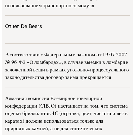
ис­поль­зо­ва­ни­ем тран­с­пор­т­но­го мо­ду­ля
Отчет De Beers
В со­о­т­вет­ствии с Фе­де­раль­ным за­ко­ном от 19.07.2007
№ 96-ФЗ «О ло­м­бар­дах», в слу­чае вы­е­м­ки в ло­м­бар­де
за­ло­жен­ной ве­щи в ра­м­ках уго­ло­в­но-­про­цес­су­аль­но­го
за­ко­но­да­тель­ства до­го­вор зай­ма пре­кра­ща­ет­ся
Алмазная комиссия Всемирной ювелирной
конфедерации (CIBJO) настаивает на том, что система
оценки бриллиантов 4C (огранка, цвет, чистота и вес в
каратах) должна использоваться только для
природных камней, а не для синтетических