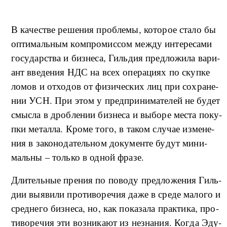
В ка­че­стве ре­ше­ния про­б­ле­мы, ко­то­рое ста­ло бы
оп­ти­маль­ным ко­м­про­мис­сом ме­ж­ду ин­те­ре­са­ми
го­су­дар­ства и биз­не­са, Гиль­дия пред­ло­жи­ла ва­ри­
ант вве­де­ния НДС на всех опе­ра­ци­ях по ску­п­ке
ло­мов и от­хо­дов от фи­зи­че­ских лиц при со­хра­не­
нии УСН. При этом у пред­при­ни­ма­те­лей не бу­дет
смыс­ла в дроб­ле­нии биз­не­са и вы­бо­ре ме­ста по­ку­
п­ки ме­тал­ла. Кро­ме то­го, в та­ком слу­чае из­ме­не­
ния в за­ко­но­да­тель­ном до­ку­мен­те бу­дут ми­ни­
маль­ны – толь­ко в од­ной фра­зе.
Дли­тель­ные пре­ния по по­во­ду пред­ло­же­ния Гиль­
дии вы­яви­ли про­ти­во­ре­чия да­же в сре­де ма­ло­го и
сред­не­го биз­не­са, но, как по­ка­за­ла пра­к­ти­ка, про­
ти­во­ре­чия эти воз­ни­ка­ют из не­з­на­ния. Ко­г­да Эду­