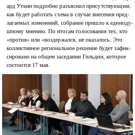
ард Ут­кин по­дроб­но разъ­яс­нил при­сут­ству­ю­щим,
как бу­дет ра­бо­тать схе­ма в слу­чае вне­се­ния пред­
ла­га­е­мых из­ме­не­ний, со­бра­ние при­шло к еди­но­ду­
ш­но­му мне­нию. По ито­гам го­ло­со­ва­ния тех, кто
«про­тив» или «воз­дер­жал­ся, не ока­за­лось. Это
кол­лек­тив­ное ре­ги­о­наль­ное ре­ше­ние бу­дет за­фи­к­
си­ро­ва­но на об­щем за­се­да­нии Гиль­дии, ко­то­рое
со­сто­и­т­ся 17 мая.