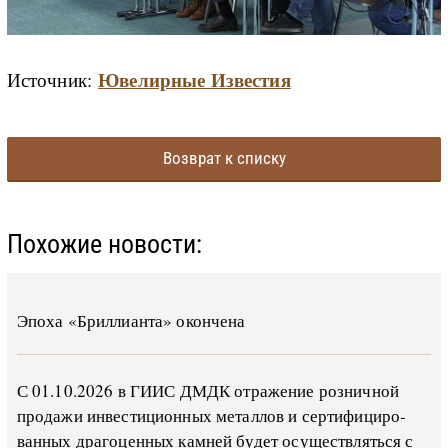
Ювелирные Известия
Источник:
Возврат к списку
Похожие новости:
Эпоха «Бриллианта» окончена
С 01.10.2026 в ГИИС ДМДК от­ра­же­ние роз­ни­ч­ной
про­да­жи ин­ве­сти­ци­он­ных ме­тал­лов и сер­ти­фи­ци­ро­
ван­ных дра­го­цен­ных ка­м­ней бу­дет осу­ще­ств­лять­ся с