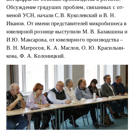
Об­су­ж­де­ние гря­ду­ших про­б­лем, свя­за­н­ных с от­
ме­ной УСН, на­ча­ли С.В. Ку­ко­лев­ский и В. Н.
Ива­нов. От име­ни пред­ста­ви­те­лей ми­к­ро­биз­не­са в
юве­ли­р­ной роз­ни­це вы­сту­пи­ли М. В. Ба­ла­к­ши­на и
И.Ю. Ма­к­са­ро­ва, от юве­ли­р­но­го про­из­вод­ства –
В. Н. Мат­ро­сов, К. А. Мас­лов, О. Ю. Кра­силь­ни­
ко­ва, Ф. А. Ко­ло­ни­ц­кий.