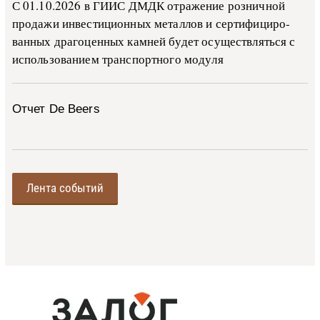
С 01.10.2026 в ГИИС ДМДК от­ра­же­ние роз­ни­ч­ной
про­да­жи ин­ве­сти­ци­он­ных ме­тал­лов и сер­ти­фи­ци­ро­
ван­ных дра­го­цен­ных ка­м­ней бу­дет осу­ще­ств­лять­ся с
ис­поль­зо­ва­ни­ем тран­с­пор­т­но­го мо­ду­ля
Отчет De Beers
Лента событий