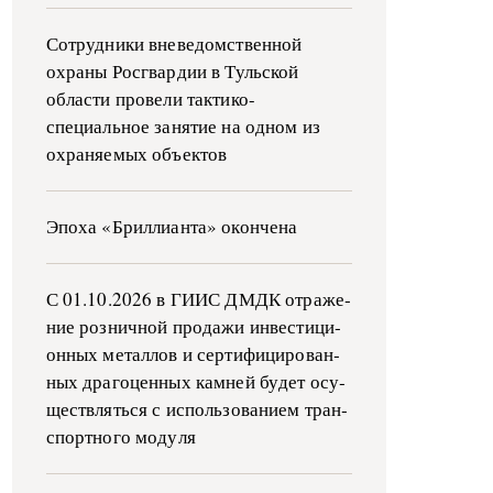
Сотрудники вневедомственной
охраны Росгвардии в Тульской
области провели тактико-
специальное занятие на одном из
охраняемых объектов
Эпоха «Бриллианта» окончена
С 01.10.2026 в ГИИС ДМДК от­ра­же­
ние роз­ни­ч­ной про­да­жи ин­ве­сти­ци­
он­ных ме­тал­лов и сер­ти­фи­ци­ро­ван­
ных дра­го­цен­ных ка­м­ней бу­дет осу­
ще­ств­лять­ся с ис­поль­зо­ва­ни­ем тран­
с­пор­т­но­го мо­ду­ля