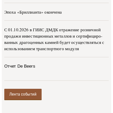
Эпоха «Бриллианта» окончена
С 01.10.2026 в ГИИС ДМДК от­ра­же­ние роз­ни­ч­ной
про­да­жи ин­ве­сти­ци­он­ных ме­тал­лов и сер­ти­фи­ци­ро­
ван­ных дра­го­цен­ных ка­м­ней бу­дет осу­ще­ств­лять­ся с
ис­поль­зо­ва­ни­ем тран­с­пор­т­но­го мо­ду­ля
Отчет De Beers
Лента событий