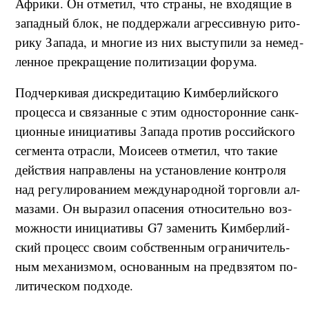
Аф­ри­ки. Он от­ме­тил, что стра­ны, не вхо­дя­щие в
за­па­д­ный блок, не под­дер­жа­ли агрес­сив­ную ри­то­
ри­ку За­па­да, и мно­гие из них вы­сту­пи­ли за не­мед­
лен­ное пре­кра­ще­ние по­ли­ти­за­ции фо­ру­ма.
Под­чер­ки­вая дис­кре­ди­та­цию Ки­м­бер­лий­ско­го
про­цес­са и свя­за­н­ные с этим од­но­сто­рон­ние сан­к­
ци­он­ные ини­ци­а­ти­вы За­па­да про­тив рос­сий­ско­го
се­г­мен­та от­рас­ли, Мо­и­се­ев от­ме­тил, что та­кие
дей­ствия на­прав­ле­ны на уста­но­в­ле­ние кон­тро­ля
над ре­гу­ли­ро­ва­ни­ем ме­ж­ду­на­род­ной тор­го­в­ли ал­
ма­за­ми. Он вы­ра­зил опа­се­ния от­но­си­тель­но воз­
мо­ж­но­сти ини­ци­а­ти­вы G7 за­ме­нить Ки­м­бер­лий­
ский про­цесс сво­им соб­ствен­ным огра­ни­чи­тель­
ным ме­ха­низ­мом, ос­но­ван­ным на пред­взя­том по­
ли­ти­че­ском под­хо­де.