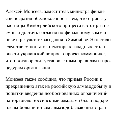
Алек­сей Мо­и­се­ев, за­ме­сти­тель ми­ни­ст­ра фи­нан­
сов, вы­ра­зил обес­по­ко­ен­ность тем, что стра­ны-у­
част­ни­цы Ки­м­бер­лий­ско­го про­цес­са в этот раз не
смо­г­ли до­стичь со­гла­сия по фи­наль­но­му ко­м­мю­
ни­ке в ре­зуль­та­те за­се­да­ния в Зи­м­ба­б­ве. Это ста­ло
след­стви­ем по­пы­ток не­ко­то­рых за­па­д­ных стран
вне­сти укра­ин­ский во­прос в про­ект ко­м­мю­ни­ке,
что про­ти­во­ре­чит уста­но­в­лен­ным пра­ви­лам и про­
це­ду­рам ор­га­ни­за­ции.
Мо­и­се­ев та­к­же со­об­щил, что при­зыв Рос­сии к
пре­кра­ще­нию атак на рос­сий­скую ал­ма­зо­до­бы­чу и
по­пы­т­ки вве­де­ния не­о­бос­но­ван­ных огра­ни­че­ний
на тор­го­в­лю рос­сий­ски­ми ал­ма­за­ми бы­ли под­кре­
п­ле­ны боль­шин­ством ал­ма­зо­до­бы­ва­ю­щих стран