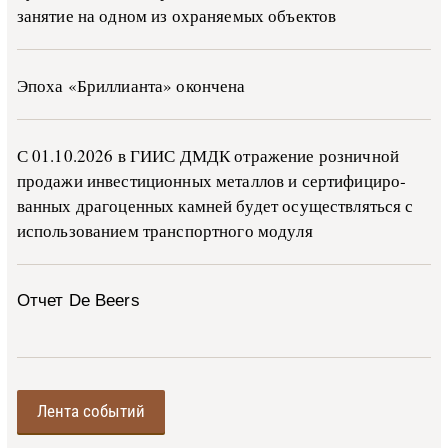
занятие на одном из охраняемых объектов
Эпоха «Бриллианта» окончена
С 01.10.2026 в ГИИС ДМДК от­ра­же­ние роз­ни­ч­ной
про­да­жи ин­ве­сти­ци­он­ных ме­тал­лов и сер­ти­фи­ци­ро­
ван­ных дра­го­цен­ных ка­м­ней бу­дет осу­ще­ств­лять­ся с
ис­поль­зо­ва­ни­ем тран­с­пор­т­но­го мо­ду­ля
Отчет De Beers
Лента событий