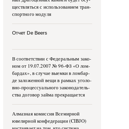
ще­ств­лять­ся с ис­поль­зо­ва­ни­ем тран­
с­пор­т­но­го мо­ду­ля
Отчет De Beers
В со­о­т­вет­ствии с Фе­де­раль­ным за­ко­
ном от 19.07.2007 № 96-ФЗ «О ло­м­
бар­дах», в слу­чае вы­е­м­ки в ло­м­бар­
де за­ло­жен­ной ве­щи в ра­м­ках уго­ло­
в­но-­про­цес­су­аль­но­го за­ко­но­да­тель­
ства до­го­вор зай­ма пре­кра­ща­ет­ся
Алмазная комиссия Всемирной
ювелирной конфедерации (CIBJO)
настаивает на том, что система