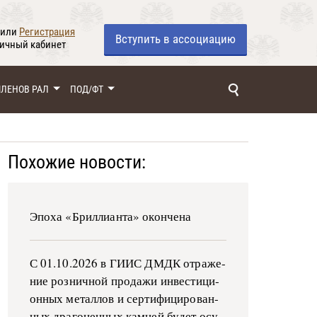
или
Регистрация
Вступить
в ассоциацию
личный кабинет
ЧЛЕНОВ РАЛ
ПОД/ФТ
Похожие новости:
Эпоха «Бриллианта» окончена
С 01.10.2026 в ГИИС ДМДК от­ра­же­
ние роз­ни­ч­ной про­да­жи ин­ве­сти­ци­
он­ных ме­тал­лов и сер­ти­фи­ци­ро­ван­
ных дра­го­цен­ных ка­м­ней бу­дет осу­