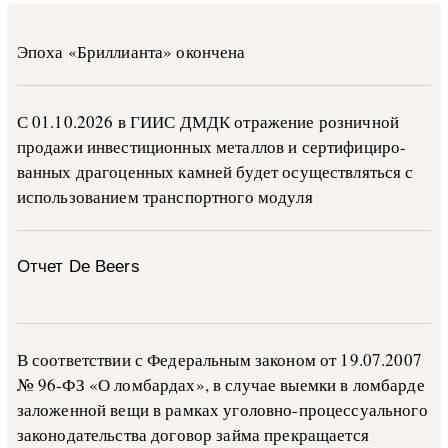
Эпоха «Бриллианта» окончена
С 01.10.2026 в ГИИС ДМДК от­ра­же­ние роз­ни­ч­ной
про­да­жи ин­ве­сти­ци­он­ных ме­тал­лов и сер­ти­фи­ци­ро­
ван­ных дра­го­цен­ных ка­м­ней бу­дет осу­ще­ств­лять­ся с
ис­поль­зо­ва­ни­ем тран­с­пор­т­но­го мо­ду­ля
Отчет De Beers
В со­о­т­вет­ствии с Фе­де­раль­ным за­ко­ном от 19.07.2007
№ 96-ФЗ «О ло­м­бар­дах», в слу­чае вы­е­м­ки в ло­м­бар­де
за­ло­жен­ной ве­щи в ра­м­ках уго­ло­в­но-­про­цес­су­аль­но­го
за­ко­но­да­тель­ства до­го­вор зай­ма пре­кра­ща­ет­ся