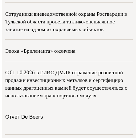
Сотрудники вневедомственной охраны Росгвардии в
Тульской области провели тактико-специальное
занятие на одном из охраняемых объектов
Эпоха «Бриллианта» окончена
С 01.10.2026 в ГИИС ДМДК от­ра­же­ние роз­ни­ч­ной
про­да­жи ин­ве­сти­ци­он­ных ме­тал­лов и сер­ти­фи­ци­ро­
ван­ных дра­го­цен­ных ка­м­ней бу­дет осу­ще­ств­лять­ся с
ис­поль­зо­ва­ни­ем тран­с­пор­т­но­го мо­ду­ля
Отчет De Beers