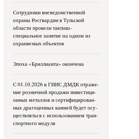
Сотрудники вневедомственной
охраны Росгвардии в Тульской
области провели тактико-
специальное занятие на одном из
охраняемых объектов
Эпоха «Бриллианта» окончена
С 01.10.2026 в ГИИС ДМДК от­ра­же­
ние роз­ни­ч­ной про­да­жи ин­ве­сти­ци­
он­ных ме­тал­лов и сер­ти­фи­ци­ро­ван­
ных дра­го­цен­ных ка­м­ней бу­дет осу­
ще­ств­лять­ся с ис­поль­зо­ва­ни­ем тран­
с­пор­т­но­го мо­ду­ля