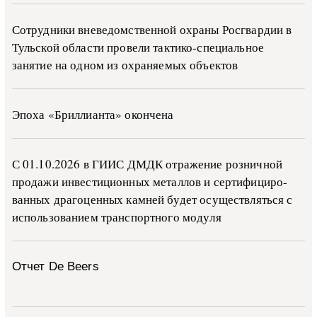
Сотрудники вневедомственной охраны Росгвардии в
Тульской области провели тактико-специальное
занятие на одном из охраняемых объектов
Эпоха «Бриллианта» окончена
С 01.10.2026 в ГИИС ДМДК от­ра­же­ние роз­ни­ч­ной
про­да­жи ин­ве­сти­ци­он­ных ме­тал­лов и сер­ти­фи­ци­ро­
ван­ных дра­го­цен­ных ка­м­ней бу­дет осу­ще­ств­лять­ся с
ис­поль­зо­ва­ни­ем тран­с­пор­т­но­го мо­ду­ля
Отчет De Beers