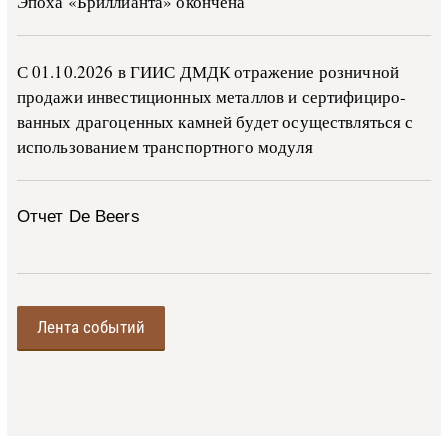
Эпоха «Бриллианта» окончена
С 01.10.2026 в ГИИС ДМДК от­ра­же­ние роз­ни­ч­ной
про­да­жи ин­ве­сти­ци­он­ных ме­тал­лов и сер­ти­фи­ци­ро­
ван­ных дра­го­цен­ных ка­м­ней бу­дет осу­ще­ств­лять­ся с
ис­поль­зо­ва­ни­ем тран­с­пор­т­но­го мо­ду­ля
Отчет De Beers
Лента событий