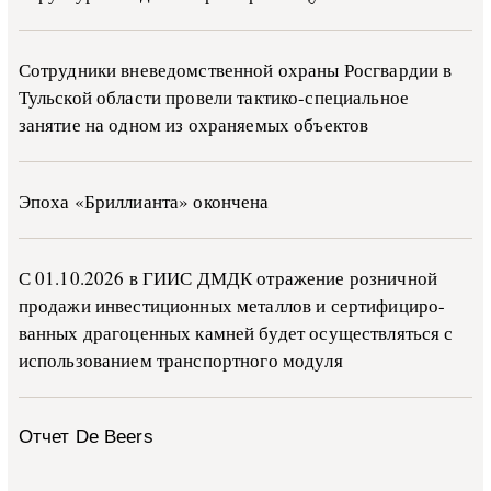
Сотрудники вневедомственной охраны Росгвардии в
Тульской области провели тактико-специальное
занятие на одном из охраняемых объектов
Эпоха «Бриллианта» окончена
С 01.10.2026 в ГИИС ДМДК от­ра­же­ние роз­ни­ч­ной
про­да­жи ин­ве­сти­ци­он­ных ме­тал­лов и сер­ти­фи­ци­ро­
ван­ных дра­го­цен­ных ка­м­ней бу­дет осу­ще­ств­лять­ся с
ис­поль­зо­ва­ни­ем тран­с­пор­т­но­го мо­ду­ля
Отчет De Beers