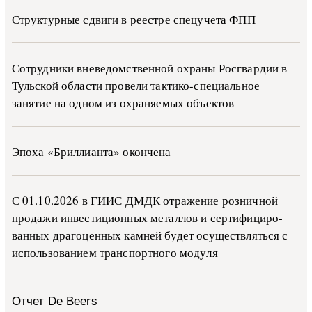
Структурные сдвиги в реестре спецучета ФПП
Сотрудники вневедомственной охраны Росгвардии в
Тульской области провели тактико-специальное
занятие на одном из охраняемых объектов
Эпоха «Бриллианта» окончена
С 01.10.2026 в ГИИС ДМДК от­ра­же­ние роз­ни­ч­ной
про­да­жи ин­ве­сти­ци­он­ных ме­тал­лов и сер­ти­фи­ци­ро­
ван­ных дра­го­цен­ных ка­м­ней бу­дет осу­ще­ств­лять­ся с
ис­поль­зо­ва­ни­ем тран­с­пор­т­но­го мо­ду­ля
Отчет De Beers