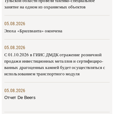
Тульской области провели тактико-специальное
занятие на одном из охраняемых объектов
05.08.2026
Эпоха «Бриллианта» окончена
05.08.2026
С 01.10.2026 в ГИИС ДМДК от­ра­же­ние роз­ни­ч­ной
про­да­жи ин­ве­сти­ци­он­ных ме­тал­лов и сер­ти­фи­ци­ро­
ван­ных дра­го­цен­ных ка­м­ней бу­дет осу­ще­ств­лять­ся с
ис­поль­зо­ва­ни­ем тран­с­пор­т­но­го мо­ду­ля
05.08.2026
Отчет De Beers