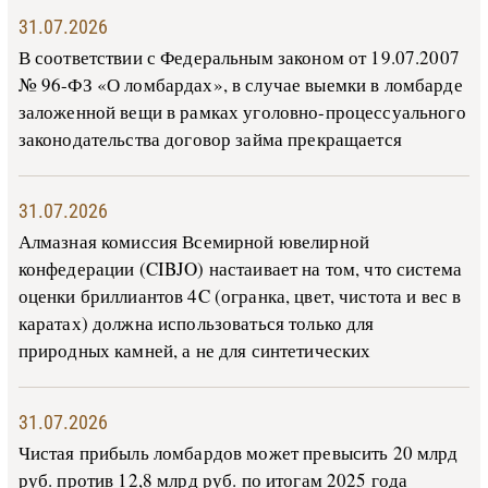
31.07.2026
В со­о­т­вет­ствии с Фе­де­раль­ным за­ко­ном от 19.07.2007
№ 96-ФЗ «О ло­м­бар­дах», в слу­чае вы­е­м­ки в ло­м­бар­де
за­ло­жен­ной ве­щи в ра­м­ках уго­ло­в­но-­про­цес­су­аль­но­го
за­ко­но­да­тель­ства до­го­вор зай­ма пре­кра­ща­ет­ся
31.07.2026
Алмазная комиссия Всемирной ювелирной
конфедерации (CIBJO) настаивает на том, что система
оценки бриллиантов 4C (огранка, цвет, чистота и вес в
каратах) должна использоваться только для
природных камней, а не для синтетических
31.07.2026
Чистая прибыль ломбардов может превысить 20 млрд
руб. против 12,8 млрд руб. по итогам 2025 года