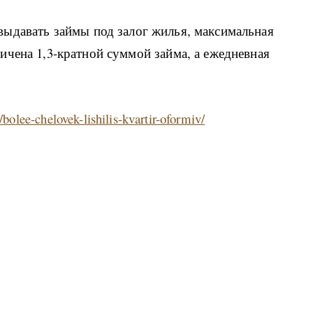
выдавать займы под залог жилья, максимальная
чена 1,3-кратной суммой займа, а ежедневная
bolee-chelovek-lishilis-kvartir-oformiv/