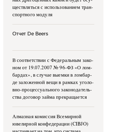
ще­ств­лять­ся с ис­поль­зо­ва­ни­ем тран­
с­пор­т­но­го мо­ду­ля
Отчет De Beers
В со­о­т­вет­ствии с Фе­де­раль­ным за­ко­
ном от 19.07.2007 № 96-ФЗ «О ло­м­
бар­дах», в слу­чае вы­е­м­ки в ло­м­бар­
де за­ло­жен­ной ве­щи в ра­м­ках уго­ло­
в­но-­про­цес­су­аль­но­го за­ко­но­да­тель­
ства до­го­вор зай­ма пре­кра­ща­ет­ся
Алмазная комиссия Всемирной
ювелирной конфедерации (CIBJO)
настаивает на том, что система