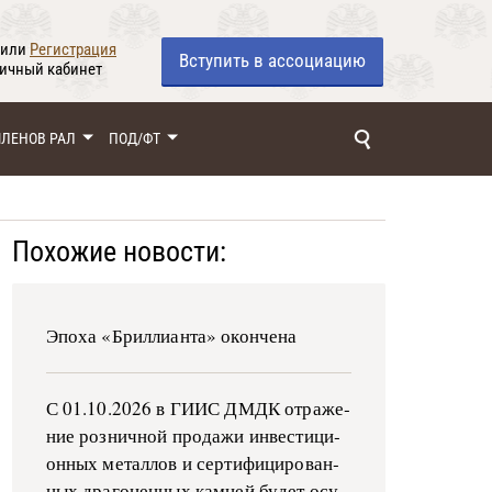
или
Регистрация
Вступить
в ассоциацию
личный кабинет
ЧЛЕНОВ РАЛ
ПОД/ФТ
Похожие новости:
Эпоха «Бриллианта» окончена
С 01.10.2026 в ГИИС ДМДК от­ра­же­
ние роз­ни­ч­ной про­да­жи ин­ве­сти­ци­
он­ных ме­тал­лов и сер­ти­фи­ци­ро­ван­
ных дра­го­цен­ных ка­м­ней бу­дет осу­