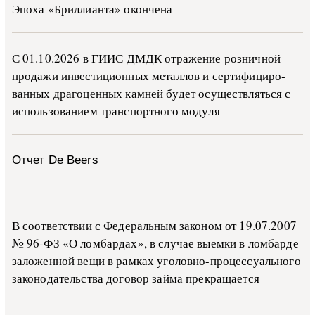
Эпоха «Бриллианта» окончена
С 01.10.2026 в ГИИС ДМДК от­ра­же­ние роз­ни­ч­ной
про­да­жи ин­ве­сти­ци­он­ных ме­тал­лов и сер­ти­фи­ци­ро­
ван­ных дра­го­цен­ных ка­м­ней бу­дет осу­ще­ств­лять­ся с
ис­поль­зо­ва­ни­ем тран­с­пор­т­но­го мо­ду­ля
Отчет De Beers
В со­о­т­вет­ствии с Фе­де­раль­ным за­ко­ном от 19.07.2007
№ 96-ФЗ «О ло­м­бар­дах», в слу­чае вы­е­м­ки в ло­м­бар­де
за­ло­жен­ной ве­щи в ра­м­ках уго­ло­в­но-­про­цес­су­аль­но­го
за­ко­но­да­тель­ства до­го­вор зай­ма пре­кра­ща­ет­ся