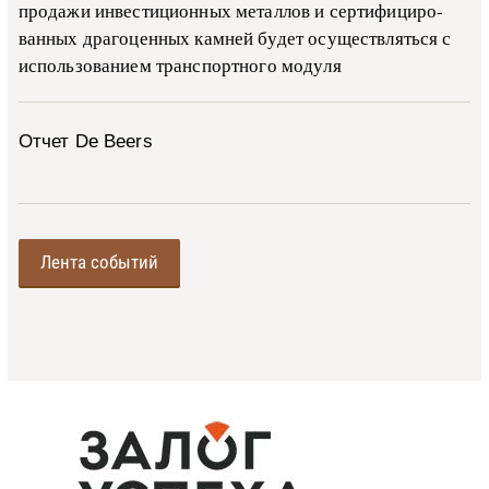
про­да­жи ин­ве­сти­ци­он­ных ме­тал­лов и сер­ти­фи­ци­ро­
ван­ных дра­го­цен­ных ка­м­ней бу­дет осу­ще­ств­лять­ся с
ис­поль­зо­ва­ни­ем тран­с­пор­т­но­го мо­ду­ля
Отчет De Beers
Лента событий