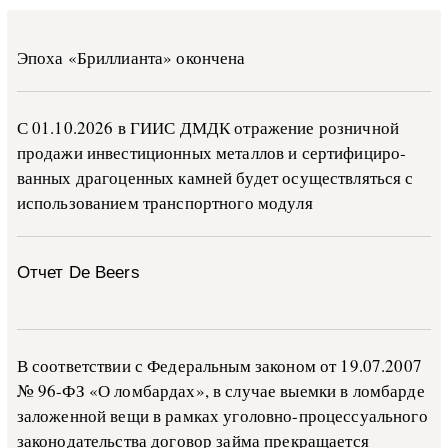
Эпоха «Бриллианта» окончена
С 01.10.2026 в ГИИС ДМДК от­ра­же­ние роз­ни­ч­ной
про­да­жи ин­ве­сти­ци­он­ных ме­тал­лов и сер­ти­фи­ци­ро­
ван­ных дра­го­цен­ных ка­м­ней бу­дет осу­ще­ств­лять­ся с
ис­поль­зо­ва­ни­ем тран­с­пор­т­но­го мо­ду­ля
Отчет De Beers
В со­о­т­вет­ствии с Фе­де­раль­ным за­ко­ном от 19.07.2007
№ 96-ФЗ «О ло­м­бар­дах», в слу­чае вы­е­м­ки в ло­м­бар­де
за­ло­жен­ной ве­щи в ра­м­ках уго­ло­в­но-­про­цес­су­аль­но­го
за­ко­но­да­тель­ства до­го­вор зай­ма пре­кра­ща­ет­ся