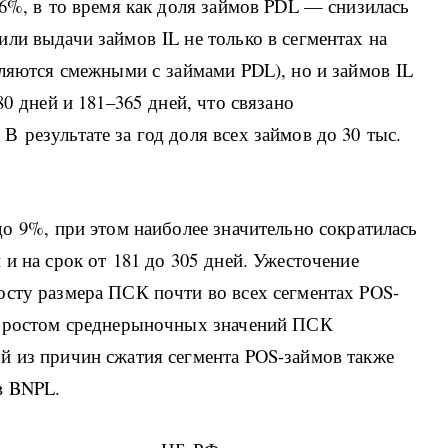
56%, в то время как доля займов PDL — снизилась
ли выдачи займов IL не только в сегментах на
вляются смежными с займами PDL), но и займов IL
80 дней и 181–365 дней, что связано
 результате за год доля всех займов до 30 тыс.
до 9%, при этом наиболее значительно сократилась
и на срок от 181 до 305 дней. Ужесточение
осту размера ПСК почти во всех сегментах POS-
 с ростом среднерыночных значений ПСК
й из причин сжатия сегмента POS-займов также
в BNPL.