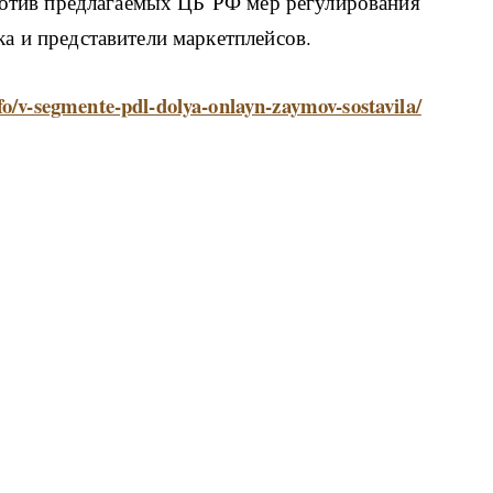
против предлагаемых ЦБ РФ мер регулирования
а и представители маркетплейсов.
fo/v-segmente-pdl-dolya-onlayn-zaymov-sostavila/