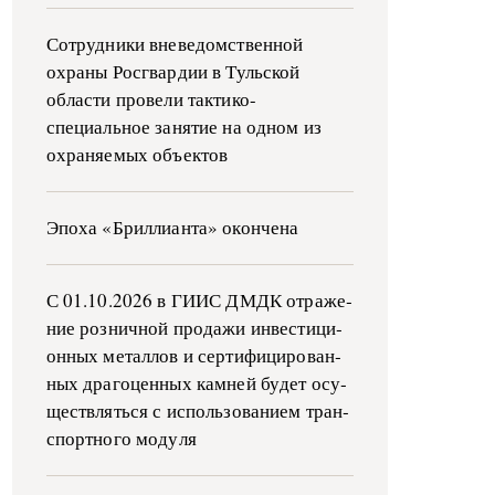
Сотрудники вневедомственной
охраны Росгвардии в Тульской
области провели тактико-
специальное занятие на одном из
охраняемых объектов
Эпоха «Бриллианта» окончена
С 01.10.2026 в ГИИС ДМДК от­ра­же­
ние роз­ни­ч­ной про­да­жи ин­ве­сти­ци­
он­ных ме­тал­лов и сер­ти­фи­ци­ро­ван­
ных дра­го­цен­ных ка­м­ней бу­дет осу­
ще­ств­лять­ся с ис­поль­зо­ва­ни­ем тран­
с­пор­т­но­го мо­ду­ля