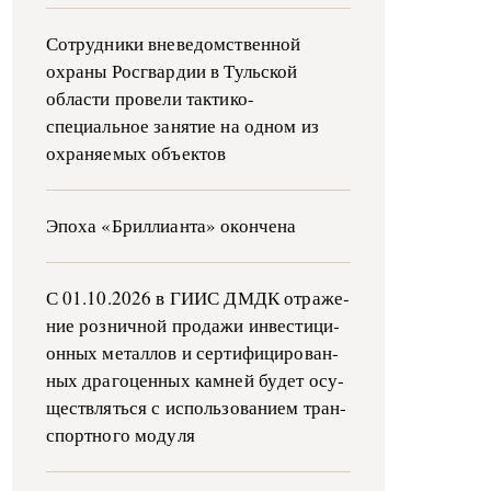
Сотрудники вневедомственной
охраны Росгвардии в Тульской
области провели тактико-
специальное занятие на одном из
охраняемых объектов
Эпоха «Бриллианта» окончена
С 01.10.2026 в ГИИС ДМДК от­ра­же­
ние роз­ни­ч­ной про­да­жи ин­ве­сти­ци­
он­ных ме­тал­лов и сер­ти­фи­ци­ро­ван­
ных дра­го­цен­ных ка­м­ней бу­дет осу­
ще­ств­лять­ся с ис­поль­зо­ва­ни­ем тран­
с­пор­т­но­го мо­ду­ля